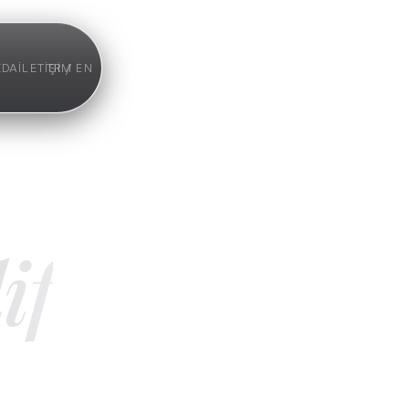
TR / EN
ZDA
İLETIŞIM
if