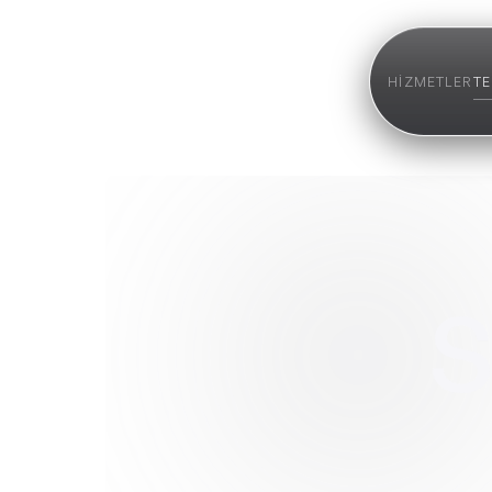
HIZMETLER
TE
S