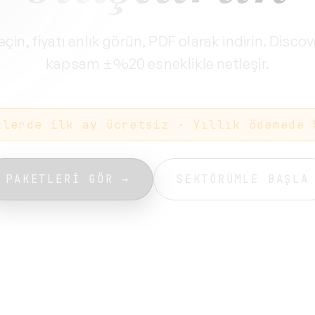
eçin, fiyatı anlık görün, PDF olarak indirin. Disco
kapsam ±%20 esneklikle netleşir.
tlerde ilk ay ücretsiz · Yıllık ödemede 
PAKETLERI GÖR
→
SEKTÖRÜMLE BAŞLA