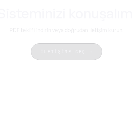
Sisteminizi konuşalım
PDF teklifi indirin veya doğrudan iletişim kurun.
İLETIŞIME GEÇ
→