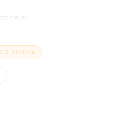
very sonrası
%15 indirim