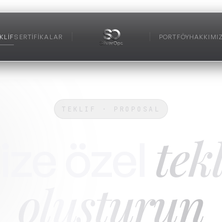
KLIF
SERTIFIKALAR
PORTFÖY
HAKKIMI
TEKLIF · PROPOSAL
tekl
ize özel
oluşturun