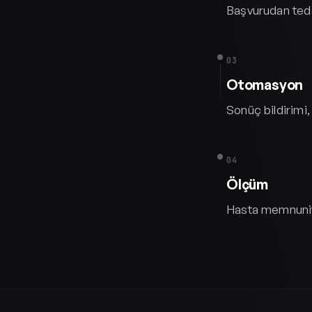
Başvurudan tedav
03
Otomasyon
Sonüç bildirimi,
04
Ölçüm
Hasta memnuniye