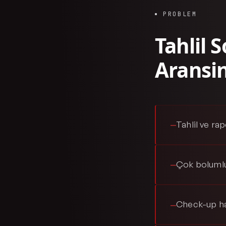
PROBLEM
Tahlil 
Aransi
Tahlil ve rap
—
Çok bolumlu
—
Check-up hat
—