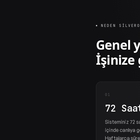
NEDEN SILVER
Genel y
İşinize
01
72 Saa
Sisteminiz 72 s
içinde canlıya g
Haftalarca sür