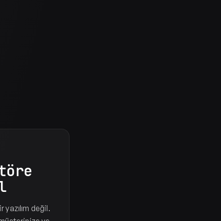
töre
l
r yazılım değil.
 müşterinize ve