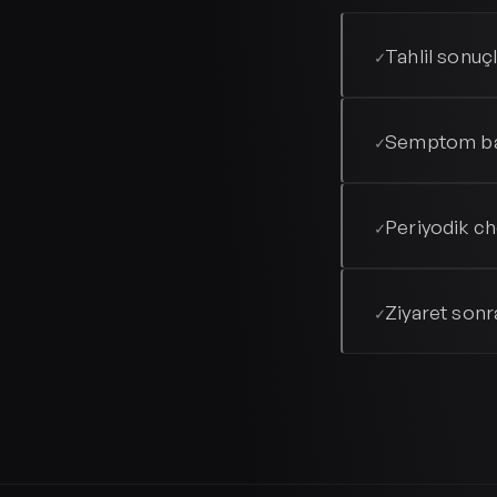
Tahlil sonuç
✓
Semptom baz
✓
Periyodik ch
✓
Ziyaret sonr
✓