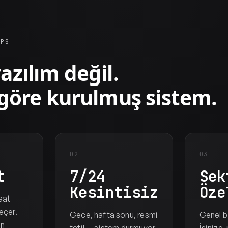
OPS
azılım değil.
 göre kurulmuş sistem.
02
03
t
7/24
Sek
Kesintisiz
Öze
aat
eçer.
Gece, hafta sonu, resmi
Genel bi
en
tatil — sistem durmuyor.
İşinize,