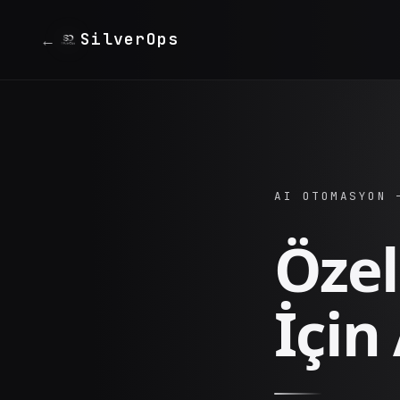
SilverOps
←
AI OTOMASYON 
Özel
İçin