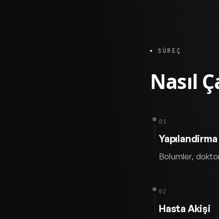
SÜREÇ
Nasıl Ça
01
Yapılandirma
Bolumler, doktor
02
Hasta Akişi