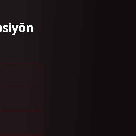
psiyön