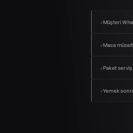
Müşteri What
✓
Masa müsaitl
✓
Paket serviş 
✓
Yemek sonra
✓