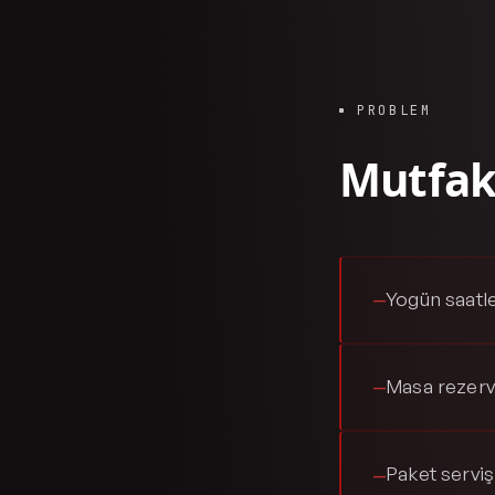
PROBLEM
Mutfak 
Yogün saatle
—
Masa rezerv
—
Paket serviş
—