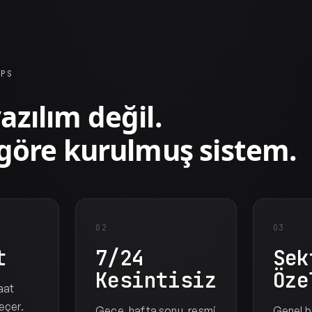
OPS
azılım değil.
 göre kurulmuş sistem.
02
03
t
7/24
Sek
Kesintisiz
Öze
aat
eçer.
Gece, hafta sonu, resmi
Genel bi