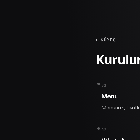
SÜREÇ
Kurul
01
Menu
Menunuz, fiyatla
02