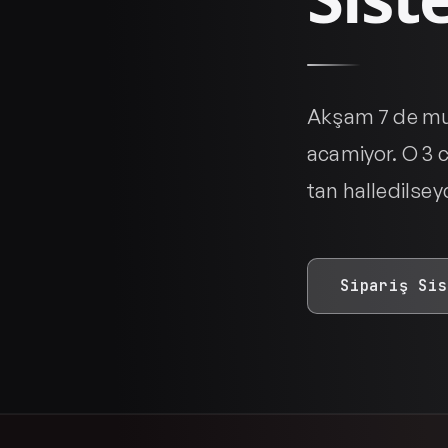
Akşam 7 de mut
acamiyor. O 3 
tan halledilse
Sipariş Sis