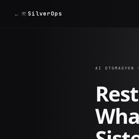
SilverOps
←
AI OTOMASYON 
Rest
What
Sist