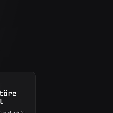
töre
l
r yazılım değil.