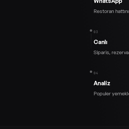
WhatsApp
Restoran hattınız
03
Canlı
Siparis, rezerva
04
Analiz
Populer yemekler