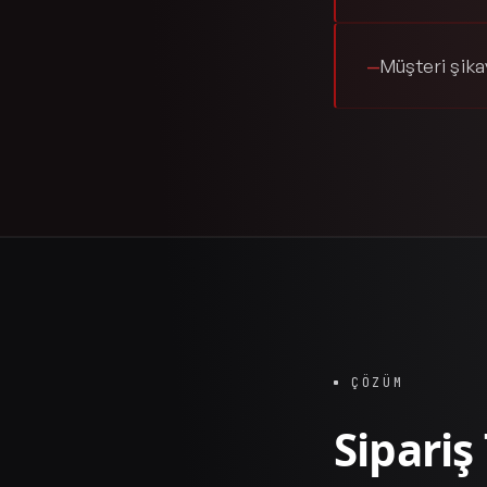
Müşteri şikay
—
ÇÖZÜM
Sipariş