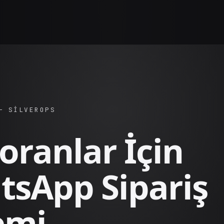
— SILVEROPS
oranlar İçin
sApp Sipariş
emi