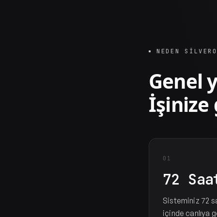
NEDEN SILVER
Genel y
İşinize
01
72 Saa
Sisteminiz 72 s
içinde canlıya g