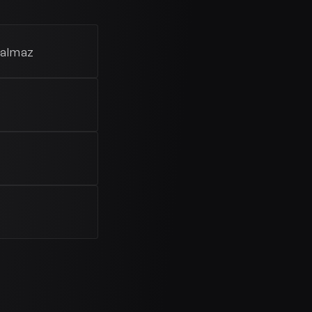
calmaz
m