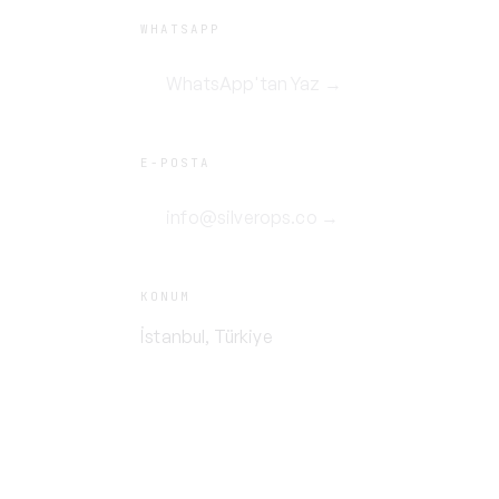
WHATSAPP
WhatsApp'tan Yaz →
E-POSTA
info@silverops.co →
KONUM
İstanbul, Türkiye