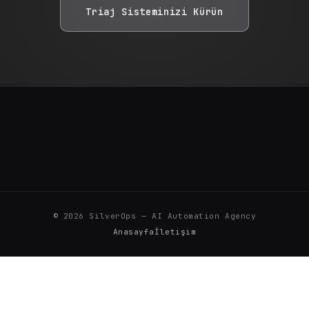
Triaj Sisteminizi Kürün
©
2026
SilverOps — AI Automation Agency
Anasayfa
İletişim
SILVER FASHION TEKSTİL AKSESUARLARI SANAYİ VE TİCARET LİMİTED ŞİRKETİ · İkitelli
OSB Mah. Metal İş 3A Blok Sk. No: 19 İç Kapı No: 19, Başakşehir/İstanbul 34490
Vergi No: 7692597351 · +90 542 552 51 62 · info@silverops.co ·
KVKK Aydınlatma