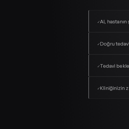
AI, hastanın 
✓
Doğru tedavi
✓
Tedavi bekle
✓
Kliniğinizin
✓