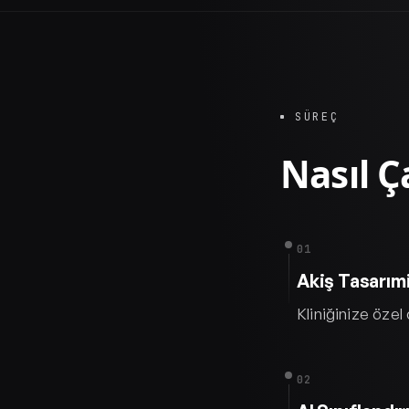
SÜREÇ
Nasıl Ça
01
Akiş Tasarım
Kliniğinize özel
02