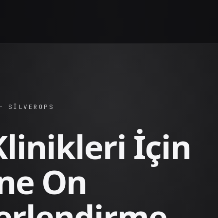
— SILVEROPS
linikleri İçin
ine On
erlendirme