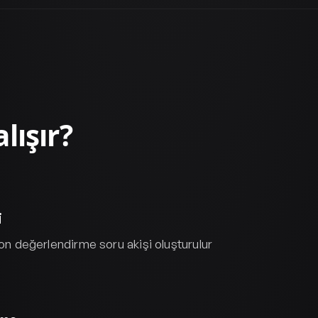
lışır?
i
 on değerlendirme soru akişi oluşturulur