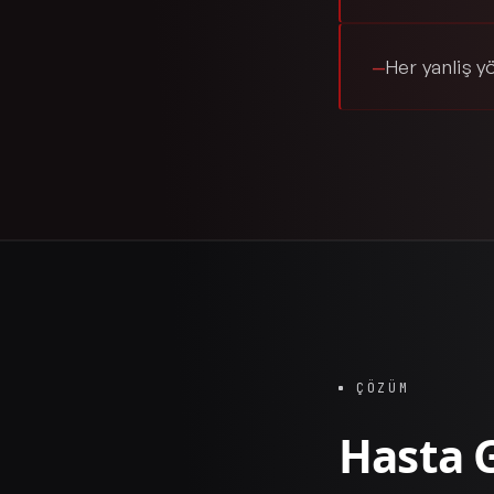
Her yanliş y
—
ÇÖZÜM
Hasta 