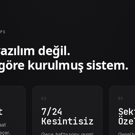
OPS
azılım değil.
 göre kurulmuş sistem.
02
03
t
7/24
Sek
Kesintisiz
Öze
aat
eçer.
Gece, hafta sonu, resmi
Genel bi