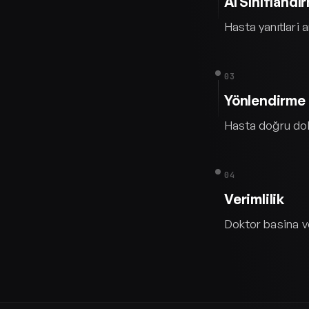
AI Sınıflandı
Hasta yanıtlari an
03
Yönlendirme
Hasta doğru dok
04
Verimlilik
Doktor basina v