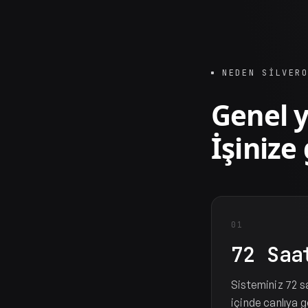
NEDEN SILVER
Genel y
İşinize
01
72 Saa
Sisteminiz 72 s
içinde canlıya g