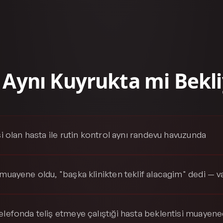
 Aynı Kuyrukta mi Bekli
ısi olan hasta ile rutin kontrol aynı randevu havuzunda
 muayene oldu, "başka klinikten teklif alacagim" dedi — v
elefonda teliş etmeye çalıştıği hasta beklentisi muayene