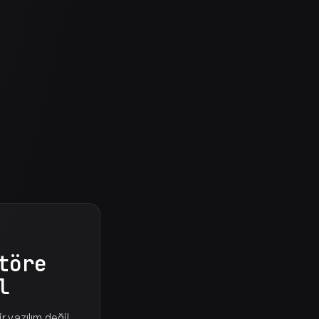
töre
l
r yazılım değil.