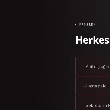
PROBLEM
Herkes
Acil diş ağr
—
Hasta geldi,
—
Sekreterin t
—