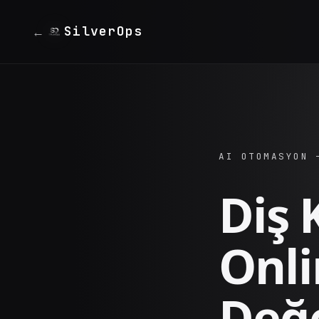
SilverOps
←
AI OTOMASYON 
Diş K
Onl
Değ