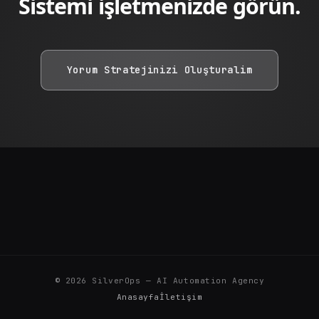
Sistemi işletmenizde görün.
Yorum Stratejinizi Oluşturalim
©
2026
SilverOps — AI Automation Agency
Anasayfa
İletişim