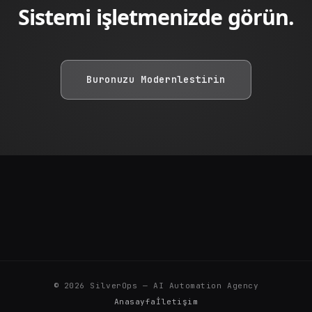
Sistemi işletmenizde görün.
Buronuzu Modernlestirin
©
2026
SilverOps — AI Automation Agency
Anasayfa
İletişim