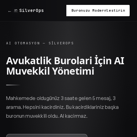
←
SilverOps
Buronuzu Modernlestirin
AI OTOMASYON — SILVEROPS
Avukatlik Burolari İçin AI
Muvekkil Yönetimi
Mahkemede oldugünüz 3 saate gelen 5 mesaj, 3
arama. Hepsini kacirdiniz. Bu kacirdiklariniz başka
buronun muvekkili oldu. AI kacirmaz.